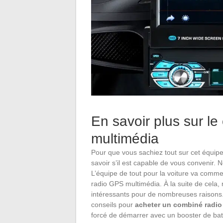
En savoir plus sur l
multimédia
Pour que vous sachiez tout sur cet équip
savoir s’il est capable de vous convenir. N
L’équipe de tout pour la voiture va comm
radio GPS multimédia. À la suite de cela,
intéressants pour de nombreuses raisons.
conseils pour
acheter un combiné radio
forcé de démarrer avec un booster de bat