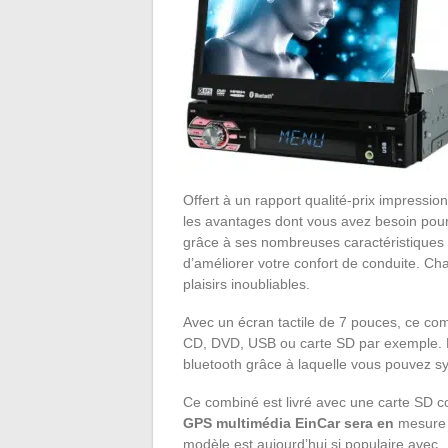
Offert à un rapport qualité-prix impressio
les avantages dont vous avez besoin pour 
grâce à ses nombreuses caractéristiques t
d’améliorer votre confort de conduite. C
plaisirs inoubliables.
Avec un écran tactile de 7 pouces, ce co
CD, DVD, USB ou carte SD par exemple. Po
bluetooth grâce à laquelle vous pouvez s
Ce combiné est livré avec une carte SD 
GPS multimédia EinCar sera en
mesure d
modèle est aujourd’hui si populaire avec , c