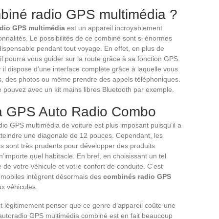
mbiné radio GPS multimédia ?
dio GPS multimédia
est un appareil incroyablement
onnalités. Le possibilités de ce combiné sont si énormes
dispensable pendant tout voyage. En effet, en plus de
il pourra vous guider sur la route grâce à sa fonction GPS.
il dispose d’une interface complète grâce à laquelle vous
s, des photos ou même prendre des appels téléphoniques.
 pouvez avec un kit mains libres Bluetooth par exemple.
ia GPS Auto Radio Combo
dio GPS multimédia de voiture est plus imposant puisqu’il a
atteindre une diagonale de 12 pouces. Cependant, les
 sont très prudents pour développer des produits
’importe quel habitacle. En bref, en choisissant un tel
e de votre véhicule et votre confort de conduite. C’est
omobiles intègrent désormais des
combinés radio GPS
x véhicules.
it légitimement penser que ce genre d’appareil coûte une
Un autoradio GPS multimédia combiné est en fait beaucoup